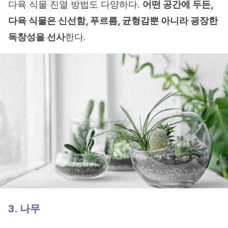
다육 식물 진열 방법도 다양하다.
어떤 공간에 두든,
다육 식물은 신선함, 푸르름, 균형감뿐 아니라 굉장한
독창성을 선사
한다.
3. 나무