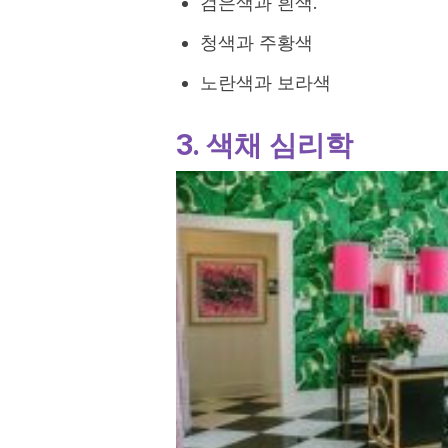
검은색과 흰색.
청색과 주황색
노란색과 보라색
3. 색채 심리학